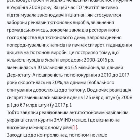
в Україні з 2008 року. За цей час ГО “Життя” активно
підтримувала законодавчі ініціативи, які стосувалися
заборони реклами тютюнових виробів, звільнення
громадських місць, зокрема закладів ресторанного
господарства від тютюнового диму, запровадження
попереджувальних написів на пачках сигарет, підвищення
акцизів на тютюнові вироби. Це посприяло тому, що
кількість курців в Україні впродовж 2008-2016 рр.
зменшилась з 10 мільйонів до 6,5 мільйонів, за даними
Держстату. А поширеність тютюнокуріння з 2010 до 2017
року скоротилась на 20%, за даними Глобального
опитування дорослих щодо тютюну. Водночас реалізація
сигарет зменшилась майже вдвічі з 125 млрд штук (у 2008
р.) до 67 млрд штук (у 2017 р.).
Тобто завдяки реалізованим антитютюновим кампаніям
українці стали курити ЗНАЧНО менше, і це визнано на
високому міжнародному рівні
[1]
.
Заходи щодо контролю над тютюном не лише