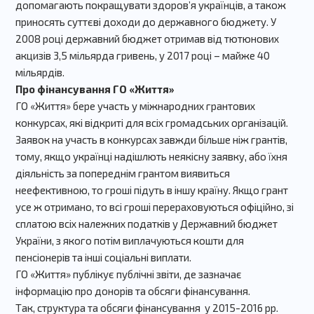
допомагають покращувати здоров’я українців, а також
приносять суттєві доходи до державного бюджету. У
2008 році державний бюджет отримав від тютюнових
акцизів 3,5 мільярда гривень, у 2017 році – майже 40
мільярдів.
Про фінансування ГО «Життя»
ГО «Життя» бере участь у міжнародних грантових
конкурсах, які відкриті для всіх громадських організацій.
Заявок на участь в конкурсах завжди більше ніж грантів,
тому, якщо українці надішлють неякісну заявку, або їхня
діяльність за попереднім грантом виявиться
неефективною, то гроші підуть в іншу країну. Якщо грант
усе ж отримано, то всі гроші перераховуються офіційно, зі
сплатою всіх належних податків у Державний бюджет
України, з якого потім виплачуються кошти для
пенсіонерів та інші соціальні виплати.
ГО «Життя» публікує публічні звіти, де зазначає
інформацію про донорів та обсяги фінансування.
Так, структура та обсяги фінансування у 2015-2016 рр.