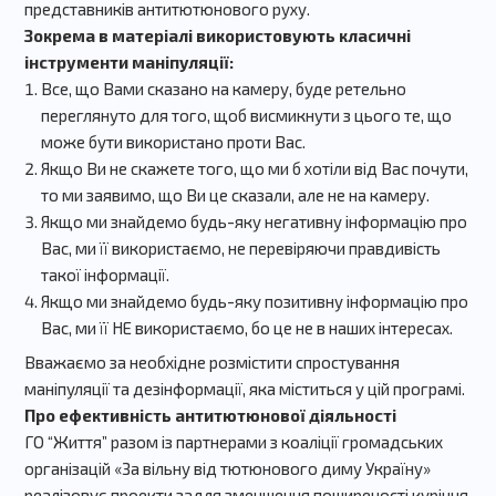
представників антитютюнового руху.
Зокрема в матеріалі використовують класичні
інструменти маніпуляції:
Все, що Вами сказано на камеру, буде ретельно
переглянуто для того, щоб висмикнути з цього те, що
може бути використано проти Вас.
Якщо Ви не скажете того, що ми б хотіли від Вас почути,
то ми заявимо, що Ви це сказали, але не на камеру.
Якщо ми знайдемо будь-яку негативну інформацію про
Вас, ми її використаємо, не перевіряючи правдивість
такої інформації.
Якщо ми знайдемо будь-яку позитивну інформацію про
Вас, ми її НЕ використаємо, бо це не в наших інтересах.
Вважаємо за необхідне розмістити спростування
маніпуляції та дезінформації, яка міститься у цій програмі.
Про ефективність антитютюнової діяльності
ГО “Життя” разом із партнерами з коаліції громадських
організацій «За вільну від тютюнового диму Україну»
реалізовує проекти задля зменшення поширеності куріння