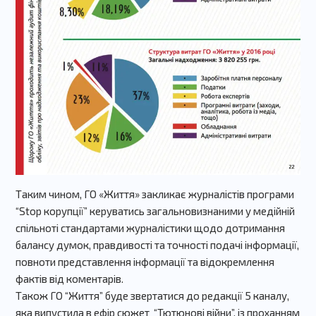
Таким чином, ГО «Життя» закликає журналістів програми
“Stop корупції” керуватись загальновизнаними у медійній
спільноті стандартами журналістики щодо дотримання
балансу думок, правдивості та точності подачі інформації,
повноти представлення інформації та відокремлення
фактів від коментарів.
Також ГО “Життя” буде звертатися до редакції 5 каналу,
яка випустила в ефір сюжет “Тютюнові війни”, із проханням