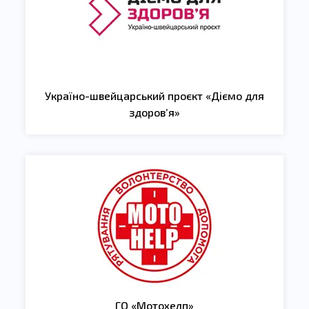
Україно-швейцарський проєкт «Діємо для
здоровʼя»
ГО «Мотохелп»