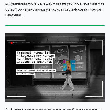
рятувальний жилет, але держава не уточнює, яким він має
бути. Формально вимогу виконує і сертифікований жилет,
і надувна…
“Нікотинова пастка для дітей та молоді”: