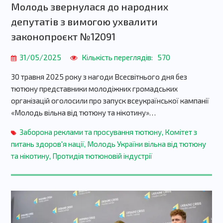
Молодь звернулася до народних
депутатів з вимогою ухвалити
законопроєкт №12091
31/05/2025
Кількість переглядів:
570
30 травня 2025 року з нагоди Всесвітнього дня без
тютюну представники молодіжних громадських
організацій оголосили про запуск всеукраїнської кампанії
«Молодь вільна від тютюну та нікотину»…
Заборона реклами та просування тютюну
,
Комітет з
питань здоров'я нації
,
Молодь України вільна від тютюну
та нікотину
,
Протидія тютюновій індустрії