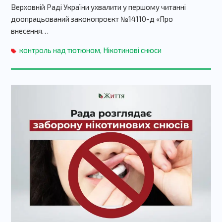
Верховній Раді України ухвалити у першому читанні
доопрацьований законопроєкт №14110-д «Про
внесення…
контроль над тютюном
,
Нікотинові снюси