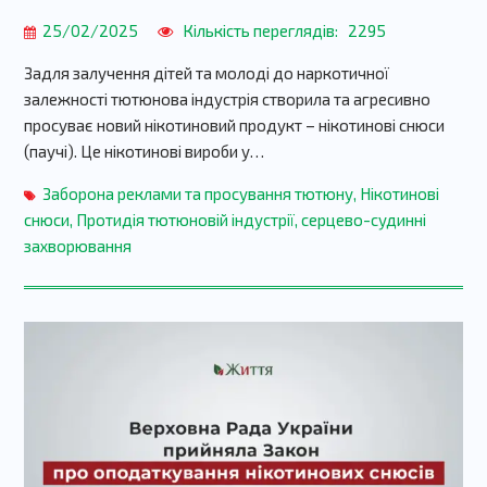
25/02/2025
Кількість переглядів:
2295
Задля залучення дітей та молоді до наркотичної
залежності тютюнова індустрія створила та агресивно
просуває новий нікотиновий продукт – нікотинові снюси
(паучі). Це нікотинові вироби у…
Заборона реклами та просування тютюну
,
Нікотинові
снюси
,
Протидія тютюновій індустрії
,
серцево-судинні
захворювання