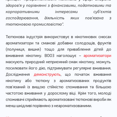
здоров’я у порівнянні з фінансовими, податковими та
корпоративними інтересами суб’єктів
господарювання, діяльність яких пов’язана з
тютюновою промисловістю”.
Тютюнова індустрія використовує в нікотинових снюсах
ароматизатори та смакові добавки солодощів, фруктів
(полуниця, вишня) тощо для приваблення дітей до
вживання нікотину. ВООЗ наголошує –
ароматизатори
маскують природний неприємний смак нікотину, можуть
посилювати його дію, підтримувати регулярне вживання.
Дослідження
демонструють
, що початок вживання
нікотину або тютюну з ароматизованих продуктів
пов’язаний із вищою стійкістю споживання та більшою
частотою вживання у дорослому віці. Крім того, молоді
споживачі сприймають ароматизовані тютюнові вироби як
менш шкідливі порівняно з неароматизованими.