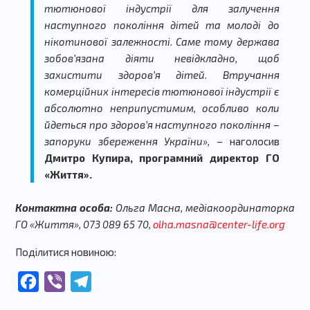
тютюнової індустрії для залучення
наступного покоління дітей та молоді до
нікотинової залежності. Саме тому держава
зобов’язана діяти невідкладно, щоб
захистити здоровʼя дітей. Втручання
комерційних інтересів тютюнової індустрії є
абсолютно неприпустимим, особливо коли
йдеться про здоровʼя наступного покоління –
запоруки збереження України»,
– наголосив
Дмитро Купира, програмний директор ГО
«Життя».
Контактна особа:
Ольга Масна, медіакоординаторка
ГО «Життя», 073 089 65 70,
olha.masna@center-life.org
Поділитися новиною:
Facebook
Viber
Telegram