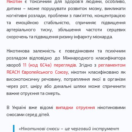
Нікотин
є токсичним для здоровʼя людини, особливо,
дитини – може порушувати розвиток мозку, викликати
когнітивні розлади, проблеми з пам’яттю, концентрацією
та емоційною стабільністю, спричиняє підвищення
артеріального тиску, збільшення частоти серцевих
скорочень та підвищення ризику інфаркту міокарда.
Нікотинова залежність є поведінковим та психічним
розладом відповідно до Міжнародного класифікатора
хвороб
11 (код 6С4а) переглядів
. Згідно з
регламентом
REACH Європейського Союзу
, нікотин класифіковано як
високотоксичну речовину, потрапляння якої в організм
через рот, шкіру або дихальні шляхи може спричинити
важке отруєння та смерть.
В Україні вже відомі
випадки отруєння
нікотиновими
снюсами серед дітей.
«Нікотинові снюси – це черговий інструмент