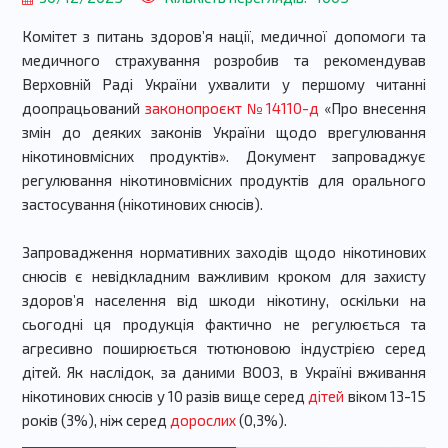
Комітет з питань здоров’я нації, медичної допомоги та
медичного страхування розробив та рекомендував
Верховній Раді України ухвалити у першому читанні
доопрацьований
законопроєкт №14110-д
«Про внесення
змін до деяких законів України щодо врегулювання
нікотиновмісних продуктів». Документ запроваджує
регулювання нікотиновмісних продуктів для орального
застосування (нікотинових снюсів).
Запровадження нормативних заходів щодо нікотинових
снюсів є невідкладним важливим кроком для захисту
здоровʼя населення від шкоди нікотину, оскільки на
сьогодні ця продукція фактично не регулюється та
агресивно поширюється тютюновою індустрією серед
дітей. Як наслідок, за даними ВООЗ, в Україні вживання
нікотинових снюсів у 10 разів вище серед
дітей
віком 13-15
років (3%), ніж серед
дорослих
(0,3%).