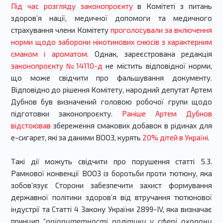
Під час розгляду законопроєкту
в Комітеті з питань
здоровʼя нації, медичної допомоги та медичного
страхування члени Комітету
проголосували за включення
норми щодо заборони нікотинових снюсів з характерним
смаком і ароматом
. Однак, зареєстрована редакція
законопроєкту №14110-д
не містить відповідної норми,
що може свідчити про фальшування документу.
Відповідно до рішення Комітету, народний депутат Артем
Дубнов був визначений головою робочої групи щодо
підготовки законопроєкту.
Раніше Артем Дубнов
відстоював
збереження смакових добавок в рідинах для
е-сигарет, які за даними ВООЗ, курять
20% дітей в Україні
.
Такі дії можуть свідчити про порушення статті 5.3.
Рамкової конвенції ВООЗ із боротьби проти тютюну, яка
зобовʼязує Сторони забезпечити захист формування
державної політики здоровʼя від втручання тютюнової
індустрії та Статті 4 Закону України 2899-IV, яка визначає
принцип “
пріоритетності політики у сфері охорони