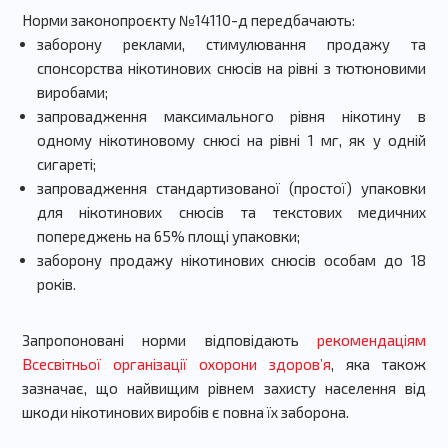
Норми законопроєкту №14110-д передбачають:
заборону
реклами, стимулювання продажу та
спонсорства нікотинових снюсів на рівні з тютюновими
виробами
;
запровадження максимального рівня нікотину в
одному нікотиновому снюсі на рівні 1 мг, як у одній
сигареті;
запровадження стандартизованої (простої) упаковки
для нікотинових снюсів та текстових медичних
попереджень на 65% площі упаковки;
заборону продажу нікотинових снюсів особам до 18
років.
Запропоновані норми відповідають
рекомендаціям
Всесвітньої організації охорони здоровʼя
, яка також
зазначає, що найвищим рівнем захисту населення від
шкоди нікотинових виробів є повна їх заборона.