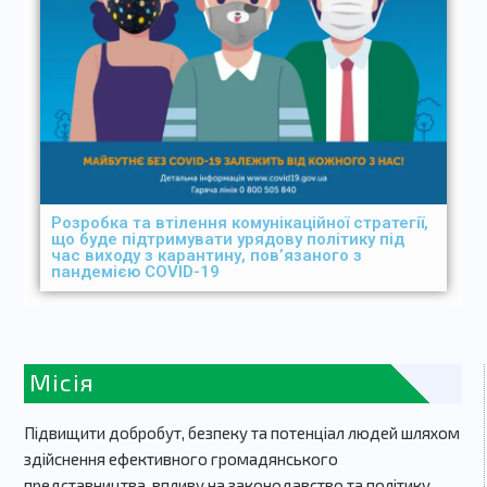
Розробка та втілення комунікаційної стратегії,
що буде підтримувати урядову політику під
час виходу з карантину, пов’язаного з
пандемією COVID-19
Місія
Підвищити добробут, безпеку та потенціал людей шляхом
здійснення ефективного громадянського
представництва, впливу на законодавство та політику,