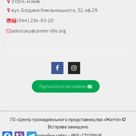
01054, м.Київ
вул. Богдана Хмельницького, 32, оф.29
(044) 234-93-20
advocacy@center-life.org
Підписатися на новини
ГО «Центр громадянського представництва «Життя» ©
Всі права захищено
Facebook
Viber
Telegram
Розробка сайту
- ВЕБ-СТОЛИЦЯ