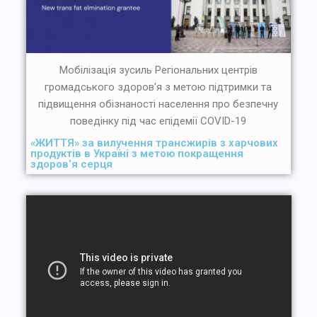
Мобілізація зусиль Регіональних центрів
громадського здоров'я з метою підтримки та
підвищення обізнаності населення про безпечну
поведінку під час епідемії COVID-19
«ЖИТТЯ» за вилучення трансжирів з харчових
продуктів в Україні з метою покращення
здоров’я серця