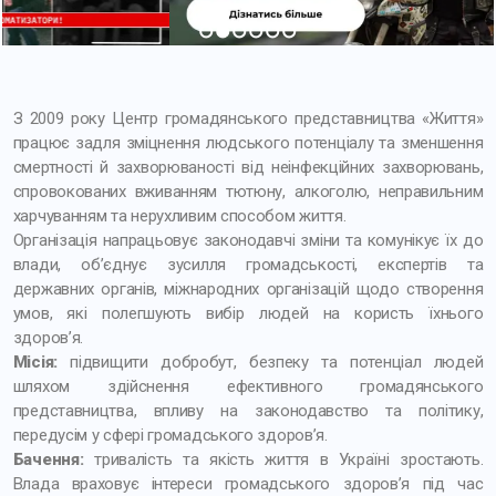
1
2
3
4
5
6
З 2009 року Центр громадянського представництва «Життя»
працює задля зміцнення людського потенціалу та зменшення
смертності й захворюваності від неінфекційних захворювань,
спровокованих вживанням тютюну, алкоголю, неправильним
харчуванням та нерухливим способом життя.
Організація напрацьовує законодавчі зміни та комунікує їх до
влади, об’єднує зусилля громадськості, експертів та
державних органів, міжнародних організацій щодо створення
умов, які полегшують вибір людей на користь їхнього
здоров’я.
Місія:
підвищити добробут, безпеку та потенціал людей
шляхом здійснення ефективного громадянського
представництва, впливу на законодавство та політику,
передусім у сфері громадського здоров’я.
Бачення:
тривалість та якість життя в Україні зростають.
Влада враховує інтереси громадського здоров’я під час