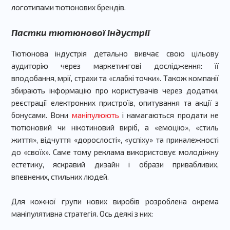
логотипами тютюнових брендів.
Пастки тютюнової індустрії
Тютюнова індустрія детально вивчає свою цільову
аудиторію через маркетингові дослідження: її
вподобання, мрії, страхи та «слабкі точки». Також компанії
збирають інформацію про користувачів через додатки,
реєстрації електронних пристроїв, опитування та акції з
бонусами. Вони
маніпулюють
і намагаються продати не
тютюновий чи нікотиновий виріб, а «емоцію», «стиль
життя», відчуття «дорослості», «успіху» та приналежності
до «своїх». Саме тому реклама використовує молодіжну
естетику, яскравий дизайн і образи привабливих,
впевнених, стильних людей.
Для кожної групи нових виробів розроблена окрема
маніпулятивна стратегія. Ось деякі з них: