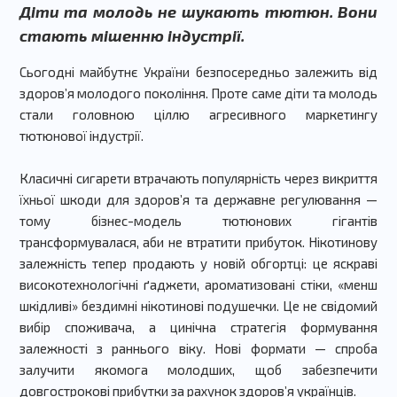
Діти та молодь не шукають тютюн. Вони
стають мішенню індустрії.
Сьогодні майбутнє України безпосередньо залежить від
здоров’я молодого покоління. Проте саме діти та молодь
стали головною ціллю агресивного маркетингу
тютюнової індустрії.
Класичні сигарети втрачають популярність через викриття
їхньої шкоди для здоров’я та державне регулювання —
тому бізнес-модель тютюнових гігантів
трансформувалася, аби не втратити прибуток. Нікотинову
залежність тепер продають у новій обгортці: це яскраві
високотехнологічні ґаджети, ароматизовані стіки, «менш
шкідливі» бездимні нікотинові подушечки. Це не свідомий
вибір споживача, а цинічна стратегія формування
залежності з раннього віку. Нові формати — спроба
залучити якомога молодших, щоб забезпечити
довгострокові прибутки за рахунок здоров’я українців.