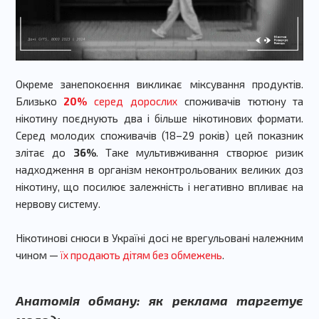
Окреме занепокоєння викликає міксування продуктів.
Близько
20%
серед дорослих
споживачів тютюну та
нікотину поєднують два і більше нікотинових формати.
Серед молодих споживачів (18–29 років) цей показник
злітає до
36%
. Таке мультивживання створює ризик
надходження в організм неконтрольованих великих доз
нікотину, що посилює залежність і негативно впливає на
нервову систему.
Нікотинові снюси в Україні досі не врегульовані належним
чином —
їх продають дітям без обмежень
.
Анатомія обману: як реклама таргетує