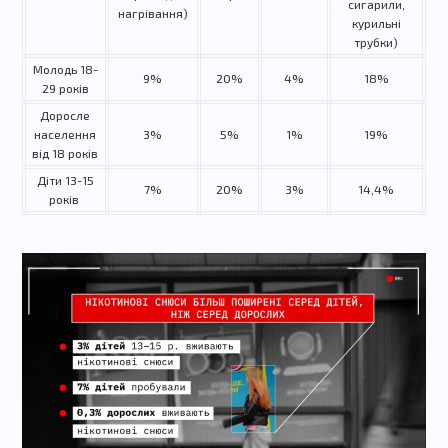
сигарили,
нагрівання)
курильні
трубки)
Молодь 18-
9%
20%
4%
18%
29 років
Доросле
населення
3%
5%
1%
19%
від 18 років
Діти 13-15
7%
20%
3%
14,4%
років