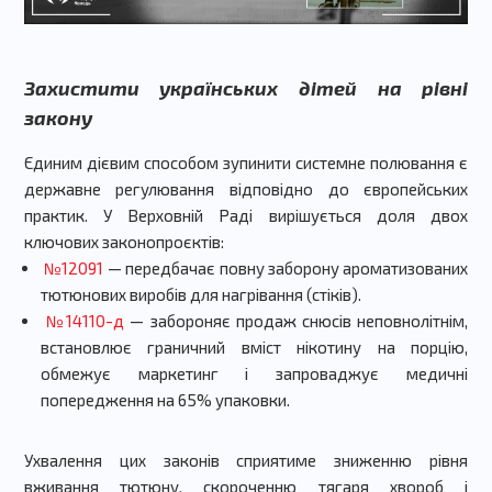
Захистити українських дітей на рівні
закону
Єдиним дієвим способом зупинити системне полювання є
державне регулювання відповідно до європейських
практик. У Верховній Раді вирішується доля двох
ключових законопроєктів:
️
№12091
— передбачає повну заборону ароматизованих
тютюнових виробів для нагрівання (стіків).
️
№14110-д
— забороняє продаж снюсів неповнолітнім,
встановлює граничний вміст нікотину на порцію,
обмежує маркетинг і запроваджує медичні
попередження на 65% упаковки.
Ухвалення цих законів сприятиме зниженню рівня
вживання тютюну, скороченню тягаря хвороб і