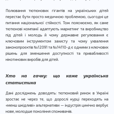
Полювання тютюнових гігантів на українських дітей
перестає бути просто медичною проблемою, сьогодні це
питання національної стійкості. Тож пояснюємо, як саме
тютюнові компанії адаптують маркетинг та виробництво
під дітей і молодь й чому державне регулювання є
ключовим інструментом захисту та чому ухвалення
законопроєктів №12091 та №14110-д є одними з ключових
рішень для зменшення доступності та привабливості
нікотинових виробів для дітей.
Хто на гачку: що каже українська
статистика
Дані досліджень доводять: тютюновий ринок в Україні
зростає не через те, що дорослі курці переходять на
«менш шкідливі» альтернативи — індустрія цинічно вербує
нове, молодше покоління споживачів.