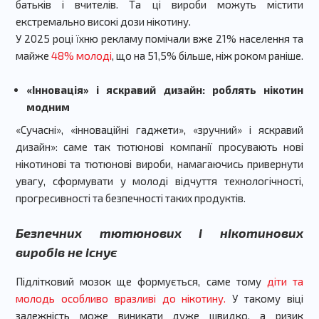
батьків і вчителів. Та ці вироби можуть містити
екстремально високі дози нікотину.
У 2025 році їхню рекламу помічали вже 21% населення та
майже
48% молоді
, що на 51,5% більше, ніж роком раніше.
«Інновація» і яскравий дизайн: роблять нікотин
модним
«Сучасні», «інноваційні гаджети», «зручний» і яскравий
дизайн»: саме так тютюнові компанії просувають нові
нікотинові та тютюнові вироби, намагаючись привернути
увагу, сформувати у молоді відчуття технологічності,
прогресивності та безпечності таких продуктів.
Безпечних тютюнових і нікотинових
виробів не існує
Підлітковий мозок ще формується, саме тому
діти та
молодь особливо вразливі до нікотину.
У такому віці
залежність може виникати дуже швидко, а ризик