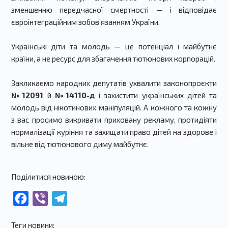
зменшенню передчасної смертності — і відповідає
євроінтеграційним зобов’язанням України.
Українські діти та молодь — це потенціал і майбутнє
країни, а не ресурс для збагачення тютюнових корпорацій.
Закликаємо народних депутатів ухвалити законопроєкти
№12091
й
№14110-д
і захистити українських дітей та
молодь від нікотинових маніпуляцій. А кожного та кожну
з вас просимо викривати приховану рекламу, протидіяти
нормалізації куріння та захищати право дітей на здорове і
вільне від тютюнового диму майбутнє.
Поділитися новиною:
Facebook
Viber
Telegram
Теги новини: