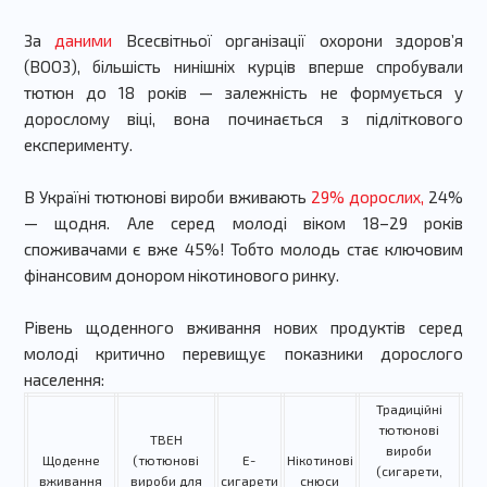
За
даними
Всесвітньої організації охорони здоров’я
(ВООЗ), більшість нинішніх курців вперше спробували
тютюн до 18 років — залежність не формується у
дорослому віці, вона починається з підліткового
експерименту.
В Україні тютюнові вироби вживають
29% дорослих,
24%
— щодня. Але серед молоді віком 18–29 років
споживачами є вже 45%! Тобто молодь стає ключовим
фінансовим донором нікотинового ринку.
Рівень щоденного вживання нових продуктів серед
молоді критично перевищує показники дорослого
населення:
Традиційні
тютюнові
ТВЕН
вироби
Щоденне
(тютюнові
Е-
Нікотинові
(сигарети,
вживання
вироби для
сигарети
снюси