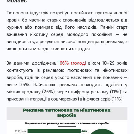
молодь
Тютюнова індустрія потребує постійного притоку «нової
крові», бо частина старих споживачів відмовляється від
куріння або помирає від його наслідків. Ранній старт
вживання нікотину серед молодого покоління — не
випадковість, а результат високої концентрації реклами, з
якою діти та молодь стикаються щодня.
За даними досліджень,
66% молоді
віком 18–29 років
контактують із рекламою тютюнових та нікотинових
виробів, тоді як серед усього населення цей показник —
лише 35%. Найчастіше реклама знаходить підлітків у
місцях продажу (26%), через цифрову рекламу (11%) та
приховані інтеграції в соцмережах і в інфлюенсерів (11%).