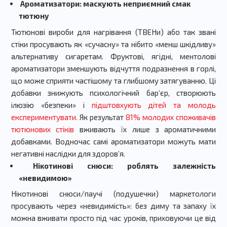
Ароматизатори: маскують неприємний смак
тютюну
Тютюнові вироби для нагрівання (ТВЕНи) або так звані
стіки просувають як «сучасну» та нібито «менш шкідливу»
альтернативу сигаретам. Фруктові, ягідні, ментолові
ароматизатори зменшують відчуття подразнення в горлі,
що може сприяти частішому та глибшому затягуванню. Ці
добавки знижують психологічний бар’єр, створюють
ілюзію «безпеки» і
підштовхують дітей та молодь
експериментувати.
Як результат
81% молодих споживачів
тютюнових стіків
вживають їх лише з ароматичними
добавками. Водночас самі ароматизатори можуть мати
негативні наслідки для здоров’я.
Нікотинові снюси: роблять залежність
«невидимою»
Нікотинові снюси/паучі (подушечки) маркетологи
просувають через «невидимість»: без диму та запаху їх
можна вживати просто під час уроків, приховуючи це від