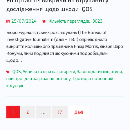
Philip Morris викрили на втручанні у
дослідження щодо шкоди IQOS
25/07/2024
Кількість переглядів:
3023
Бюро журналістських розслідувань (The Bureau of
Investigative Journalism (далі – TBJI) оприлюднило
викриття колишнього працівника Philip Morris, лікаря Шіро
Конуми, який поділився шокуючими подробицями
щодо…
IQOS
,
Акцизи та ціни на сигарети
,
Законодавчі ініціативи
,
пристрої для нагрівання тютюну
,
Протидія тютюновій
індустрії
1
2
…
17
Далі