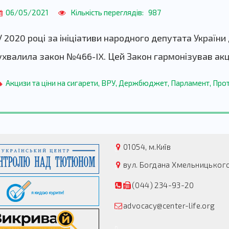
06/05/2021
Кількість переглядів:
987
У 2020 році за ініціативи народного депутата Україн
ухвалила закон №466-IX. Цей Закон гармонізував ак
Акцизи та ціни на сигарети
,
ВРУ
,
Держбюджет
,
Парламент
,
Прот
01054, м.Київ
вул. Богдана Хмельницького,
(044) 234-93-20
advocacy@center-life.org