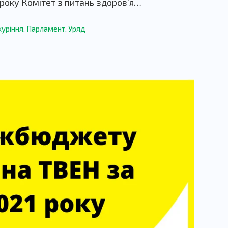
року Комітет з питань здоров’я…
куріння
,
Парламент
,
Уряд