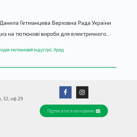
и Данила Гетманцева Верховна Рада України
циз на тютюнові вироби для електричного…
идія тютюновій індустрії
,
Уряд
 32, оф.29
Підписатися на новини