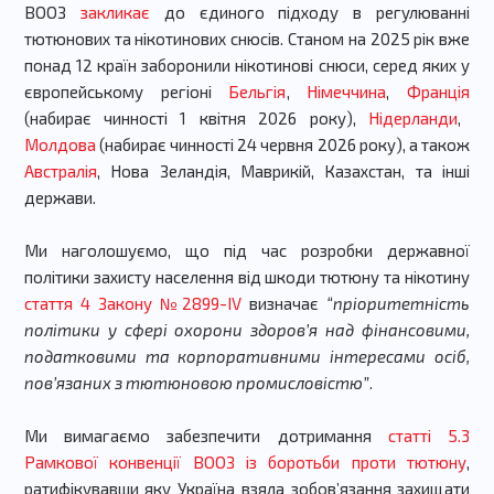
ВООЗ
закликає
до єдиного підходу в регулюванні
тютюнових та нікотинових снюсів. Станом на 2025 рік вже
понад 12 країн заборонили нікотинові снюси, серед яких у
європейському регіоні
Бельгія
,
Німеччина
,
Франція
(набирає чинності 1 квітня 2026 року),
Нідерланди
,
Молдова
(набирає чинності 24 червня 2026 року), а також
Австралія
, Нова Зеландія, Маврикій, Казахстан, та інші
держави.
Ми наголошуємо, що під час розробки державної
політики захисту населення від шкоди тютюну та нікотину
стаття 4 Закону №2899-IV
визначає
“пріоритетність
політики у сфері охорони здоров’я над фінансовими,
податковими та корпоративними інтересами осіб,
пов’язаних з тютюновою промисловістю”
.
Ми вимагаємо забезпечити дотримання
статті 5.3
Рамкової конвенції ВООЗ із боротьби проти тютюну
,
ратифікувавши яку Україна взяла зобовʼязання захищати