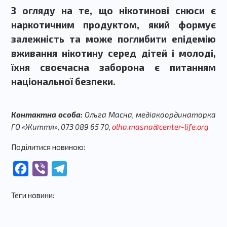
З огляду на те, що нікотинові снюси є
наркотичним продуктом, який формує
залежність та може поглибити епідемію
вживання нікотину серед дітей і молоді,
їхня своєчасна заборона є питанням
національної безпеки.
Контактна особа:
Ольга Масна, медіакоординаторка
ГО «Життя», 073 089 65 70,
olha.masna@center-life.org
Поділитися новиною:
Facebook
Viber
Telegram
Теги новини: