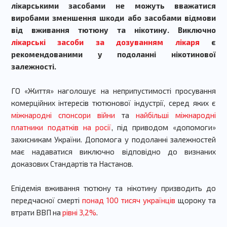
лікарськими засобами не можуть вважатися
виробами зменшення шкоди або засобами відмови
від вживання тютюну та нікотину. Виключно
лікарські засоби за дозуванням лікаря
є
рекомендованими у подоланні нікотинової
залежності.
ГО «Життя» наголошує на неприпустимості просування
комерційних інтересів тютюнової індустрії, серед яких є
міжнародні спонсори війни
та
найбільші міжнародні
платники податків на росії
, під приводом «допомоги»
захисникам України. Допомога у подоланні залежностей
має надаватися виключно відповідно до визнаних
доказових Стандартів та Настанов.
Епідемія вживання тютюну та нікотину призводить до
передчасної смерті
понад 100 тисяч українців
щороку та
втрати ВВП на
рівні 3,2%
.