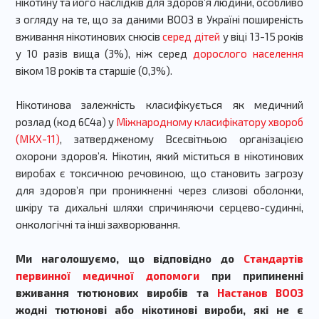
нікотину та його наслідків для здоровʼя людини, особливо
з огляду на те, що за даними ВООЗ в Україні поширеність
вживання нікотинових снюсів
серед дітей
у віці 13-15 років
у 10 разів вища (3%), ніж серед
дорослого населення
віком 18 років та старшіе (0,3%).
Нікотинова залежність класифікується як медичний
розлад (код 6С4а) у
Міжнародному класифікатору хвороб
(МКХ-11)
, затвердженому Всесвітньою організацією
охорони здоров’я. Нікотин, який міститься в нікотинових
виробах є токсичною речовиною, що становить загрозу
для здоров’я при проникненні через слизові оболонки,
шкіру та дихальні шляхи спричиняючи серцево-судинні,
онкологічні та інші захворювання.
Ми наголошуємо, що відповідно до
Стандартів
первинної медичної допомоги
при припиненні
вживання тютюнових виробів та
Настанов ВООЗ
жодні тютюнові або нікотинові вироби, які не є