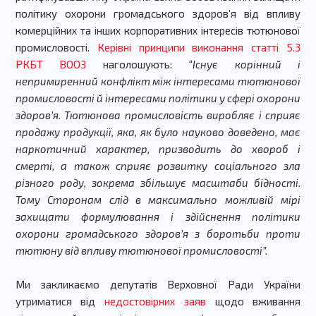
політику охорони громадського здоров’я від впливу
комерційних та інших корпоративних інтересів тютюнової
промисловості.
Керівні принципи виконання статті 5.3
РКБТ ВООЗ
наголошують:
“Існує корінний і
непримиренний конфлікт між інтересами тютюнової
промисловості й інтересами політики у сфері охорони
здоров’я. Тютюнова промисловість виробляє і сприяє
продажу продукції, яка, як було науково доведено, має
наркотичний характер, призводить до хвороб і
смерті, а також сприяє розвитку соціального зла
різного роду, зокрема збільшує масштаби бідності.
Тому Сторонам слід в максимально можливій мірі
захищати формулювання і здійснення політики
охорони громадського здоров’я з боротьби проти
тютюну від впливу тютюнової промисловості”.
Ми закликаємо депутатів Верховної Ради України
утриматися від
недостовірних заяв
щодо вживання