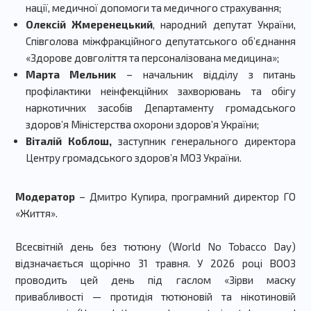
нації, медичної допомоги та медичного страхування;
Олексій Жмеренецький
, народний депутат України,
Співголова міжфракційного депутатського об’єднання
«Здорове довголіття та персоналізована медицина»;
Марта Мельник
– начальник відділу з питань
профілактики неінфекційних захворювань та обігу
наркотичних засобів Департаменту громадського
здоров’я Міністерства охорони здоров’я України;
Віталій Коблош,
заступник генерального директора
Центру громадського здоров’я МОЗ України.
Модератор
– Дмитро Купира, програмний директор ГО
«Життя».
Всесвітній день без тютюну (World No Tobacco Day)
відзначається щорічно 31 травня. У 2026 році ВООЗ
проводить цей день під гаслом «Зірви маску
привабливості — протидія тютюновій та нікотиновій