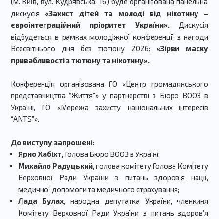
(м. Київ, вул. Кудрявська, 16)
буде організована панельна
дискусія
«Захист дітей та молоді від нікотину –
євроінтеграційний пріоритет України».
Дискусія
відбудеться в рамках молодіжної конференції з нагоди
Всесвітнього дня без тютюну 2026:
«Зірви маску
привабливості з тютюну та нікотину».
Конференція організована ГО «Центр громадянського
представництва “Життя”» у партнерстві з Бюро ВООЗ в
Україні, ГО «Мережа захисту національних інтересів
“ANTS”».
До виступу запрошені:
Ярно Хабіхт,
Голова Бюро ВООЗ в Україні;
Михайло Радуцький
, голова комітету Голова Комітету
Верховної Ради України з питань здоров’я нації,
медичної допомоги та медичного страхування;
Лада Булах
, народна депутатка України,
членкиня
Комітету Верховної Ради України з питань здоров’я