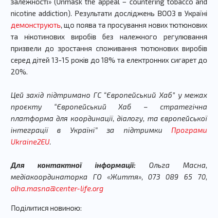
залежності» (Unmask the appeal – countering tobacco and
nicotine addiction). Результати досліджень ВООЗ в Україні
демонструють
, що поява та просування нових тютюнових
та нікотинових виробів без належного регулювання
призвели до зростання споживання тютюнових виробів
серед дітей 13-15 років до 18% та електронних сигарет до
20%.
Цей захід підтримано ГС “Європейський Хаб” у межах
проєкту “Європейський Хаб – стратегічна
платформа для координації, діалогу, та європейської
інтеграції в Україні” за підтримки
Програми
Ukraine2EU
.
Для контактної інформації:
Ольга Масна,
медіакоординаторка ГО «Життя», 073 089 65 70,
olha.masna@center-life.org
Поділитися новиною: