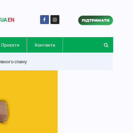
UA
EN
Проєкти
Контакти
тивного спаму