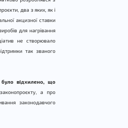
оєкти, два з яких, як і
альної акцизної ставки
иробів для нагрівання
ціатив не створювало
підтримки так званого
 було відхилено, що
законопроєкту, а про
ивання законодавчого