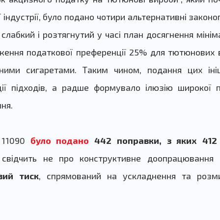
індустрії, було подано
чотири альтернативні законопр
слабкий і розтягнутий у часі план досягнення мінім
ження податкової преференції 25% для тютюнових в
йними сигаретами. Таким чином, подання цих іні
ії підходів, а радше формувало ілюзію широкої 
ня.
№11090
було подано
442 поправки, з яких 412
 свідчить не про конструктивне доопрацювання 
вий тиск
, спрямований на ускладнення та розм