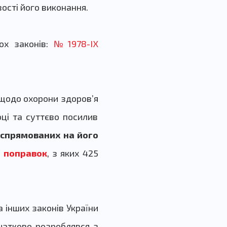
ості його виконання.
ох законів:
№1978-IX
 щодо охорони здоров’я
ці та суттєво посилив
 спрямованих на його
5 поправок
, з яких 425
 інших законів України
очатково розроблявся з