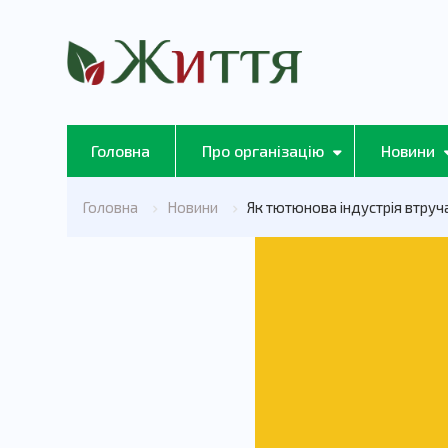
Головна
Про організацію
Новини
Головна
Новини
Як тютюнова індустрія втруч