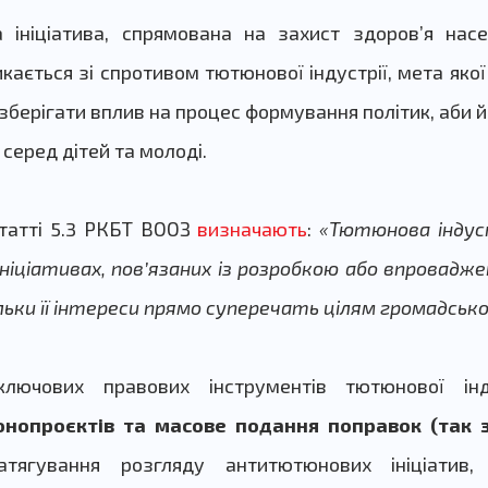
а ініціатива, спрямована на захист здоров’я нас
икається зі спротивом тютюнової індустрії, мета яко
 зберігати вплив на процес формування політик, аби 
серед дітей та молоді.
статті 5.3 РКБТ ВООЗ
визначають
:
«​​Тютюнова інду
ніціативах, пов’язаних із розробкою або впровадже
ільки її інтереси прямо суперечать цілям громадсько
лючових правових інструментів тютюнової ін
онопроєктів та масове подання поправок (так 
гування розгляду антитютюнових ініціатив, 