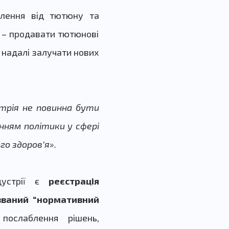
елення від тютюну та
ї – продавати тютюнові
й надалі залучати нових
стрія не повинна бути
нням політики у сфері
го здоров’я».
дустрії є
реєстрація
званий “нормативний
послаблення рішень,