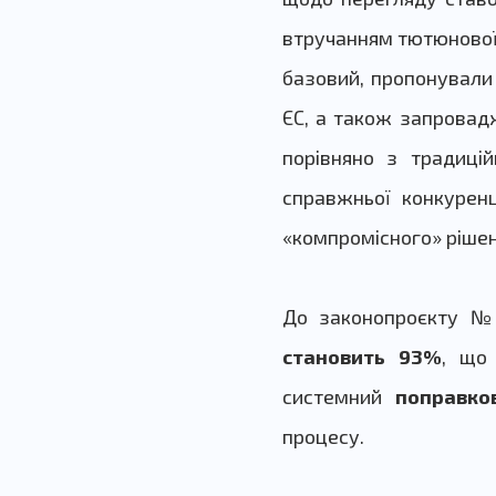
втручанням тютюнової 
базовий, пропонували 
ЄС, а також запровад
порівняно з традиці
справжньої конкуренц
«компромісного» рішен
До законопроєкту 
становить 93%
, що
системний
поправко
процесу.