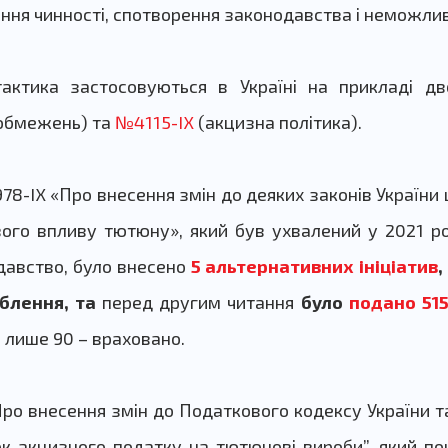
ння чинності, спотворення законодавства і неможлив
тактика застосовуються в Україні на прикладі дв
 обмежень) та
№4115-IX
(акцизна політика).
78-IX «Про внесення змін до деяких законів України
вого впливу тютюну», який був ухвалений у 2021 ро
авство, було внесено
5 альтернативних ініціатив
,
аблення, та
перед другим читання
було
подано 51
і лише 90 – враховано.
ро внесення змін до Податкового кодексу України та
к акцизного податку на тютюнові вироби”
, який п