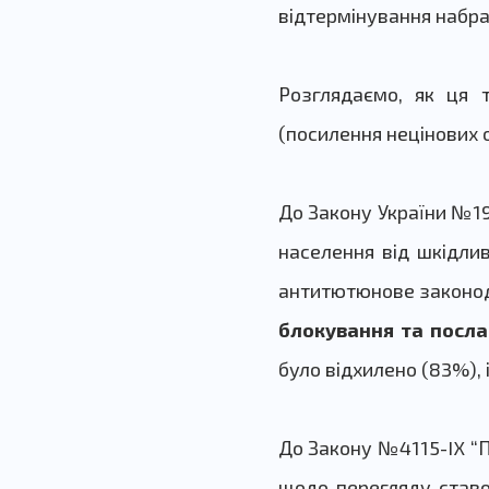
відтермінування набра
Розглядаємо, як ця 
(посилення нецінових
До Закону України №19
населення від шкідли
антитютюнове законод
блокування та посл
було відхилено (83%), 
До Закону №4115-IX “
П
щодо перегляду ставо