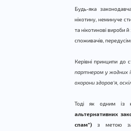
Будь-яка законодавч
нікотину, неминуче ст
та нікотинові вироби й
споживачів,
передусім 
Керівні принципи до 
партнером у жодних і
охорони здоров’я, оск
Тоді як одним із к
альтернативних зак
спам”)
з метою затя