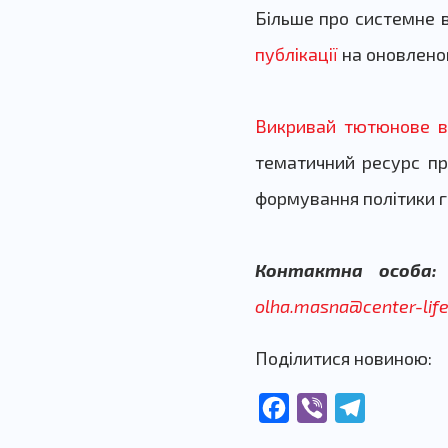
Більше про системне в
публікації
на оновлено
Викривай тютюнове в
тематичний ресурс про
формування політики г
Контактна особа:
О
olha.masna@center-life
Поділитися новиною:
Facebook
Viber
Telegram