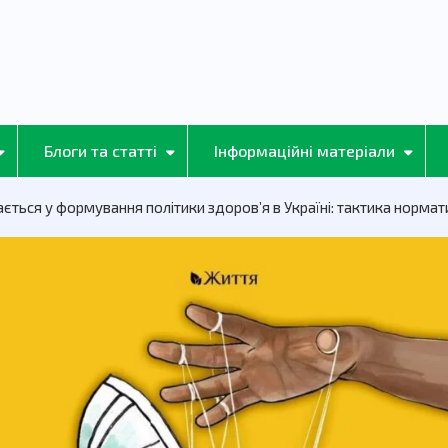
Блоги та статті
Інформаційні матеріали
ається у формування політики здоровʼя в Україні: тактика норма