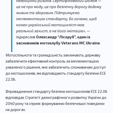
недооцінки ризиків. Сертифікований шолом —
це не про моду, це про безпечну дорогу додому
живим та здоровим. Підтримуємо
імплементацію стандарту, бо хочемо, щоб
кожен український мотоцикліст мав
реальний захист, а не його імітацію»
, —
підкреслив
Олександр “Лісоруб”, один із
засновників мотоклубу Veterans MC Ukraine
.
Мотоспільнота та громадськість закликають державу
забезпечити ефективний контроль за імплементацією
ухваленого рішення, яке забезпечить споживачам доступ
до мотошоломів, які відповідають стандарту безпеки ECE
22.06.
Впровадження стандарту безпеки мотошоломів ECE 22.06
відповідає Стратегії демографічного розвитку України до
2040 року та сприяє формуванню безпечнішої поведінки
на дорогах.