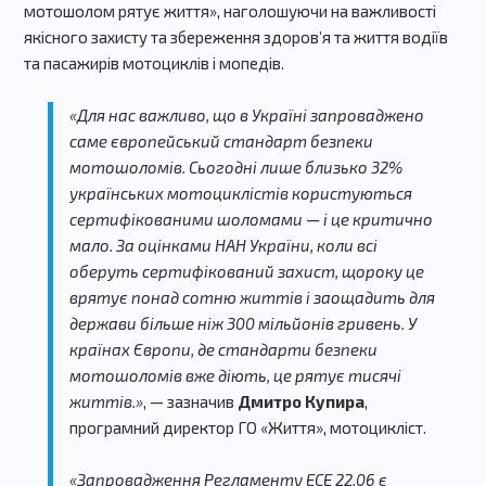
мотошолом рятує життя», наголошуючи на важливості
якісного захисту та збереження здоровʼя та життя водіїв
та пасажирів мотоциклів і мопедів.
«Для нас важливо, що в Україні запроваджено
саме європейський стандарт безпеки
мотошоломів. Сьогодні лише близько 32%
українських мотоциклістів користуються
сертифікованими шоломами — і це критично
мало. За оцінками НАН України, коли всі
оберуть сертифікований захист, щороку це
врятує понад сотню життів і заощадить для
держави більше ніж 300 мільйонів гривень. У
країнах Європи, де стандарти безпеки
мотошоломів вже діють, це рятує тисячі
життів.»
, — зазначив
Дмитро Купира
,
програмний директор ГО «Життя», мотоцикліст.
«Запровадження Регламенту ECE 22.06 є