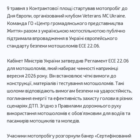
9 травня з Контрактової площі стартував мотопробіг до
Дня Європи, організований клубом Veterans MC Ukraine.
Команда ГО «Центр громадянського представництва
Життя» разом з українською мотоспільнотою публічно
підтримала впровадження в Україні європейського
стандарту безпеки мотошоломів ECE 22.06.
Кабінет Міністрів України затвердив Регламент ECE 22.06
для мотошоломів, який набирає чинності наприкінці
вересня 2026 року. Він встановлює чіткі вимоги до
конструкції, матеріалів і тестування мотошоломів. Такі
шоломи відповідають вимогам безпеки на ударостійкість,
поглинання енергії та ефективність захисту голови в різних
сценаріях ДТП
.
Згідно з Правилами дорожнього руху
використання мотошоломів є обовʼязковим для водіїв та
пасажирів мотоциклів та мопедів.
Учасники мотопробігу розгорнули банер «Сертифікований