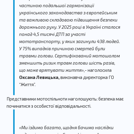
частиною подальшої гармонізації
українського законодавства з європейським
та важливою складовою підвищення безпеки
дорожнього руху. У 2025 році в Україні сталося
понад 4,5 тисячі ДТП за участі
мототранспорту, у яких загинули 438 людей.
У 75% випадків причиною смертей були
травми голови. Cертифікований мотошолом
зменшить ризик травм голови шість разів,
що може врятувати життя»
,- наголосила
Оксана Левицька,
виконавча директорка ГО
“Життя”.
Представники мотоспільноти наголошують: безпека має
починатися з особистої відповідальності.
«Ми їздимо багато, щодня бачимо наслідки