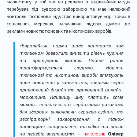
маркетингу: у той час як реклама в традиційних медіа
перебуває під суворою забороною та має належний
контроль, тютюнова індустрія використовує «сірі зони» в
соціальних мережах, залучаючи лідерів думок до
реклами нових тютюнових та нікотинових виробів.
«Європейські норми щодо контролю над
тютюном дозволили знизити рівень куріння
та врятувати життя. Проте ринок
трансформується стрімко. Новітні
тютюнові та нікотинові вироби втягують
нове покоління у залежність, зокрема через
привабливий дизайн та прихований онлайн-
маркетинг. Найвищу ціну платить саме
молодь, стикаючись із серйозними ризиками
для здоров’я, включаючи серцево-судинні та
респіраторні захворювання, а також
потенційні канцерогенні наслідки та вплив
на перебіг вагітності»
, —
наголосив
Олівер