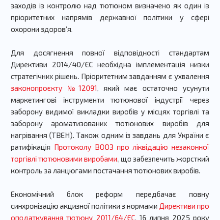
заходів із контролю над тютюном визначено як один із
пріоритетних напрямів державної політики у сфері
охорони здоров’я.
Для досягнення повної відповідності стандартам
Директиви 2014/40/ЄС необхідна імплементація низки
стратегічних рішень. Пріоритетним завданням є ухвалення
законопроєкту №12091
, який має остаточно усунути
маркетингові інструменти тютюнової індустрії через
заборону видимої викладки виробів у місцях торгівлі та
заборону ароматизованих тютюнових виробів для
нагрівання (ТВЕН). Також одним із завдань для України є
ратифікація
Протоколу ВООЗ про ліквідацію незаконної
торгівлі тютюновими виробами
, що забезпечить жорсткий
контроль за ланцюгами постачання тютюнових виробів.
Економічний блок реформ передбачає повну
синхронізацію акцизної політики з нормами
Директиви про
оподаткування тютюну 2011/64/ЄС
. 16 липня 2025 року