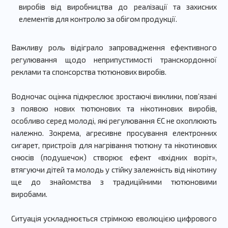
виробів від виробництва до реалізації та захисних
елементів для контролю за обігом продукції.
Важливу роль відіграло запровадження ефективного
регулювання щодо неприпустимості транскордонної
реклами та спонсорства тютюнових виробів.
Водночас оцінка підкреслює зростаючі виклики, пов’язані
з появою нових тютюнових та нікотинових виробів,
особливо серед молоді, які регулювання ЄС не охоплюють
належно. Зокрема, агресивне просування електронних
сигарет, пристроїв для нагрівання тютюну та нікотинових
снюсів (подушечок) створює ефект «вхідних воріт»,
втягуючи дітей та молодь у стійку залежність від нікотину
ще до знайомства з традиційними тютюновими
виробами.
Ситуація ускладнюється стрімкою еволюцією цифрового