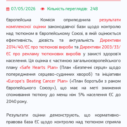
07/05/2026
Кількість переглядів:
248
Європейська Комісія оприлюднила
результати
комплексної оцінки
законодавчої бази щодо контролю
над тютюном в Європейському Союзі, в якій оцінюється
ефективність, дієвість та актуальність
Директиви
2014/40/ЄС про тютюнові вироби
та
Директиви 2003/33/
ЄС про рекламу тютюнових виробів
у захисті здоров’я
населення. Ця оцінка є частиною загальноєвропейського
плану
«Safe Hearts Plan»
(План «Безпечні серця» щодо
попередження серцево-судинних хвороб) та ініціативи
«Europe’s Beating Cancer Plan»
(«План боротьби з раком
Європейського Союзу»), що має на меті зниження
споживання тютюну до менш ніж 5% населення ЄС до
2040 року.
Результати оцінки демонструють, що нормативно-
правова база ЄС щодо контролю над тютюном сприяла