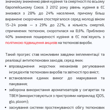
значному зниженню рівня куріння та смертності по всьому
Європейському Союзі. З 2012 року рівень куріння в ЄС
знизився з 28% до 24% населення, причому більш
виражене скорочення спостерігалося серед молоді віком
15–24 років — з 29% до 22%, а кількість смертей,
спричинених тютюном, скоротилася на 8,6%. Приблизно
40% зниження поширеності куріння в ЄС пов`язують з
політикою підвищення акцизів
на тютюнові вироби.
Такий прогрес став можливим завдяки імплементації та
реалізації антитютюнових заходів, серед яких:
впровадження жорстких механізмів регулювання
інгредієнтів тютюнових виробів та звітності про вміст;
встановлення єдиних вимог до маркування та
пакування;
заборона використання ароматизаторів у сигаретах та
ТВЕН (використовуються з пристроями наприклад IQOS,
glo, ploom);
заснування системи простежуваності обігу тютюнових