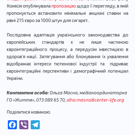
Комісія опублікувала
пропозицію
щодо її перегляду, в якій
пропонується встановити мінімальні акцизні ставки на
рівні 215 євро за 1000 штук для сигарет.
Послідовна адаптація українського законодавства до
європейських стандартів є не лише частиною
євроінтеграційного процесу, а передусім інвестицією в
здоров’я нації. Затягування або блокування їх ухвалення
відображає інтереси тютюнової індустрії та підриває
євроінтеграційні перспективи і демографічний потенціал
України.
Контактна особа:
Ольга Масна, медіакоординаторка
ГО «Життя», 073 089 65 70,
olha.masna@center-life.org
Поділитися новиною:
Facebook
Viber
Telegram