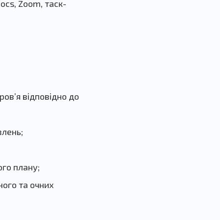
ocs, Zoom, таск-
ров’я відповідно до
влень;
го плану;
ного та очних