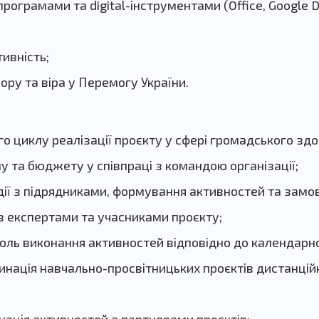
рограмами та digital-інструментами (Office, Google D
тивність;
ору та віра у Перемогу України.
о циклу реалізації проєкту у сфері громадського здо
 та бюджету у співпраці з командою організації;
ії з підрядниками, формування активностей та замо
з експертами та учасниками проєкту;
оль виконання активностей відповідно до календарно
динація навчально-просвітницьких проєктів дистанцій