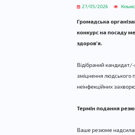
27/05/2026
Кількі
Громадська організа
конкурс на посаду м
здоровʼя.
Відібраний кандидат/-
зміцнення людського п
неінфекційних захвор
Термін подання рез
Ваше резюме надсилай