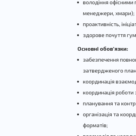
володіння офісними п
менеджери, хмари);
проактивність, ініціа
здорове почуття гум
Основні обов’язки:
забезпечення повног
затвердженого плану
координація взаємод
координація роботи 
планування та контр
організація та коор
форматів;