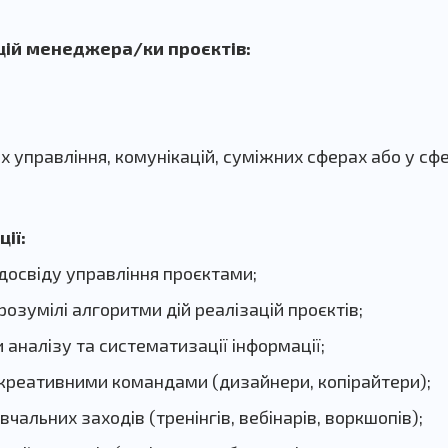
ій менеджера/ки проєктів:
х управління, комунікацій, суміжних сферах або у сф
ії:
 досвіду управління проєктами;
озумілі алгоритми дій реалізацій проєктів;
аналізу та систематизації інформації;
креативними командами (дизайнери, копірайтери);
вчальних заходів (тренінгів, вебінарів, воркшопів);