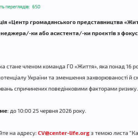
сть переглядів:
650
ція «Центр громадянського представництва «Жи
енеджера/-ки або асистента/-ки проєктів з фоку
ка стане членом команда ГО «Життя», яка понад 16 ро
отенціалу України та зменшення захворюваності й см
ювань спричинених поведінковими факторами ризику.
юме
: до 10:00 25 червня 2026 року.
те на адресу:
CV@center-life.org
з темою листа “К