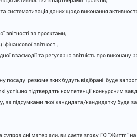
нація активностей з партнерами проєктів;
та систематизація даних щодо виконання активносте
ї звітності за проєктами;
і фінансової звітності;
ної взаємодії та регулярна звітність про виконану р
у посаду, резюме яких будуть відібрані, буде запро
які успішно підтвердять компетенції конкурсним зав
ду, за підсумками якої кандидата/кандидатку буде 
супровідні матеріали, ви даєте згоду ГО “Життя” на