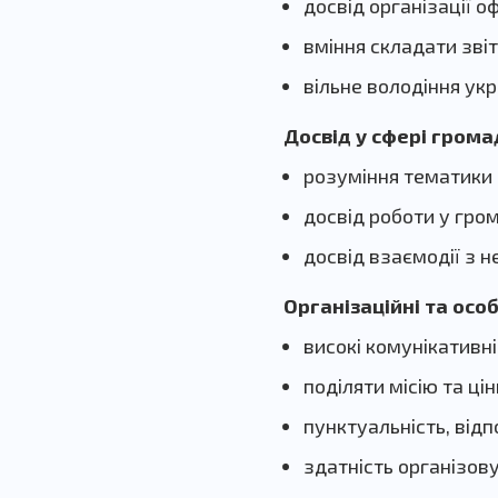
досвід організації о
вміння складати звіт
вільне володіння ук
Досвід у сфері грома
розуміння тематики 
досвід роботи у гро
досвід взаємодії з 
Організаційні та особ
високі комунікативні
поділяти місію та цін
пунктуальність, відп
здатність організову