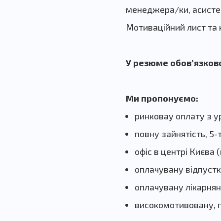
менеджера/ки, асистен
Мотиваційний лист та 
У резюме обов’язково
Ми пропонуємо:
ринковау оплату з у
повну зайнятість, 5
офіс в центрі Києва
оплачувану відпустк
оплачувану лікарнян
високомотивовану, п