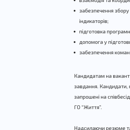
взаємодія та коорди
забезпечення збору 
індикаторів;
підготовка програмно
допомога у підготовц
забезпечення команд
Кандидатам на вакантн
завдання. Кандидати, 
запрошені на співбесі
ГО “Життя”.
Надсилаючи резюме та 