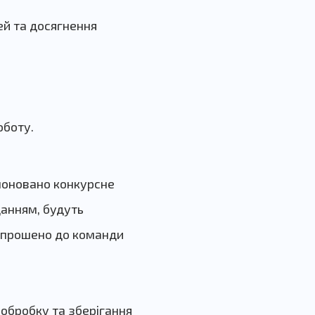
й та досягнення
оботу.
поновано конкурсне
данням, будуть
запрошено до команди
 обробку та зберігання