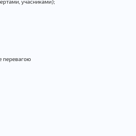
пертами, учасниками);
де перевагою