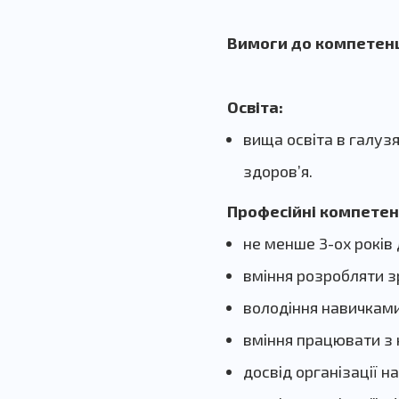
Вимоги до компетенц
Освіта:
вища освіта в галузя
здоров’я.
Професійні компетенц
не менше 3-ох років
вміння розробляти зр
володіння навичками 
вміння працювати з 
досвід організації на