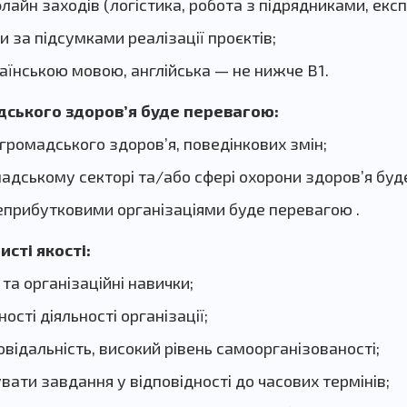
флайн заходів (логістика, робота з підрядниками, екс
и за підсумками реалізації проєктів;
раїнською мовою, англійська — не нижче B1.
дського здоров’я буде перевагою:
громадського здоров’я, поведінкових змін;
мадському секторі та/або сфері охорони здоров’я бу
неприбутковими організаціями буде перевагою .
исті якості:
 та організаційні навички;
ності діяльності організації;
овідальність, високий рівень самоорганізованості;
вати завдання у відповідності до часових термінів;