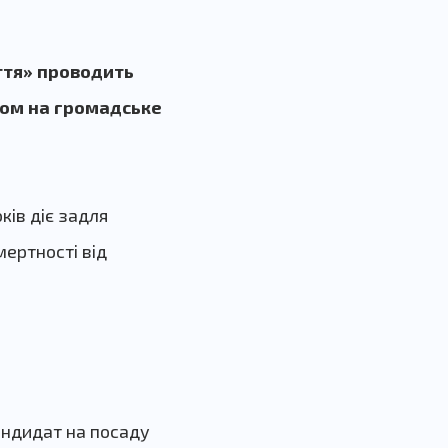
ття» проводить
сом на громадське
ків діє задля
ертності від
андидат на посаду