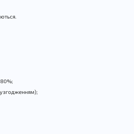
аються.
 80%;
м узгодженням);