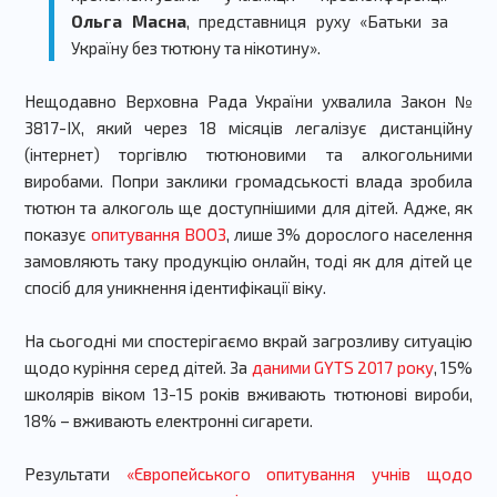
Ольга Масна
, представниця руху «Батьки за
Україну без тютюну та нікотину».
Нещодавно Верховна Рада України ухвалила Закон №
3817-IX, який через 18 місяців легалізує дистанційну
(інтернет) торгівлю тютюновими та алкогольними
виробами. Попри заклики громадськості влада зробила
тютюн та алкоголь ще доступнішими для дітей. Адже, як
показує
опитування ВООЗ
, лише 3% дорослого населення
замовляють таку продукцію онлайн, тоді як для дітей це
спосіб для уникнення ідентифікації віку.
На сьогодні ми спостерігаємо вкрай загрозливу ситуацію
щодо куріння серед дітей. За
даними GYTS 2017 року
, 15%
школярів віком 13-15 років вживають тютюнові вироби,
18% – вживають електронні сигарети.
Результати
«Європейського опитування учнів щодо