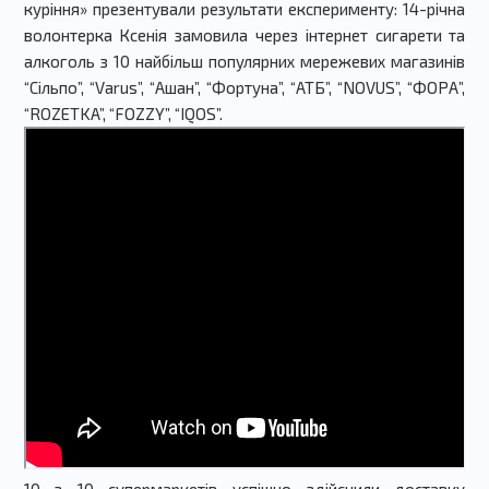
куріння» презентували результати експерименту: 14-річна
волонтерка Ксенія замовила через інтернет сигарети та
алкоголь з 10 найбільш популярних мережевих магазинів
“Сільпо”, “Varus”, “Ашан”, “Фортуна”, “АТБ”, “NOVUS”, “ФОРА”,
“ROZETKA”, “FOZZY”, “IQOS”.
10 з 10 супермаркетів успішно здійснили доставку