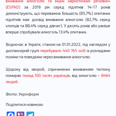
вживання алкоголю та інших наркотичних речовин»
(ESPAD)
за 2019 рік серед підлітків 14-17 років
демонструють, що переважна більшість (85,7%) опитаних
підлітків має досвід вживання алкоголю (82,7% серед
хлопців та 88,4% серед дівчат). У десять років або раніше
вперше спробували алкоголь 13,4% опитаних.
Водночас в Україні, станом на 01.01.2022, під наглядом у
диспансерній групі
перебувало 440 765 осіб
із розладами
психіки та поведінки через вживання алкоголю.
Щороку від хвороб, спричинених вживанням тютюну
помирає
понад 100 тисяч українців
, від алкоголю –
8464
людей
.
Фото: Укрінформ
Поділитися новиною:
Facebook
Viber
Telegram