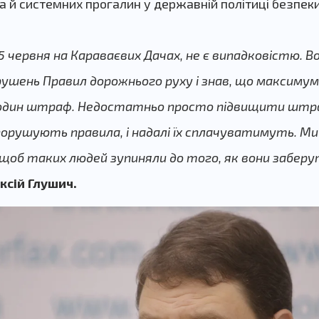
 а й системних прогалин у державній політиці безпек
5 червня на Караваєвих Дачах, не є випадковістю. Во
рушень Правил дорожнього руху і знав, що максимум
один штраф. Недостатньо просто підвищити штрафи
рушують правила, і надалі їх сплачуватимуть. М
 щоб таких людей зупиняли до того, як вони забер
ксій Глушич.