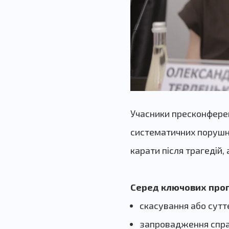
Учасники пресконферен
систематичних порушни
карати після трагедій, 
Серед ключових пропо
скасування або сут
запровадження справ