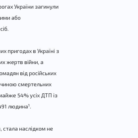
орогах України загинули
лими або
сіб.
х пригодах в Україні з
х жертв війни, а
омадян від російських
ичиною смертельних
майже 54% усіх ДТП із
491 людина¹.
н, стала наслідком не