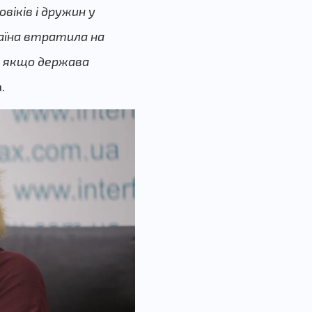
віків і дружин у
раїна втратила на
, якщо держава
.