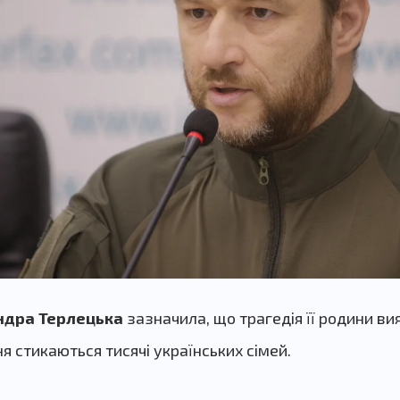
ндра Терлецька
зазначила, що трагедія її родини в
я стикаються тисячі українських сімей.