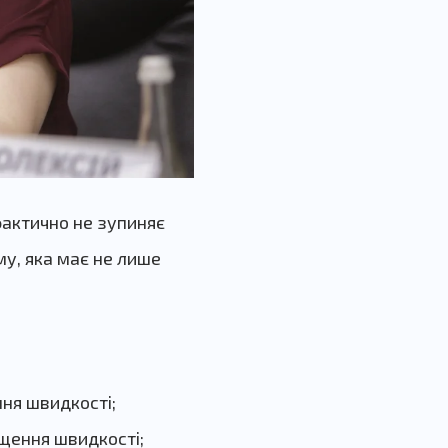
фактично не зупиняє
у, яка має не лише
ня швидкості;
щення швидкості;