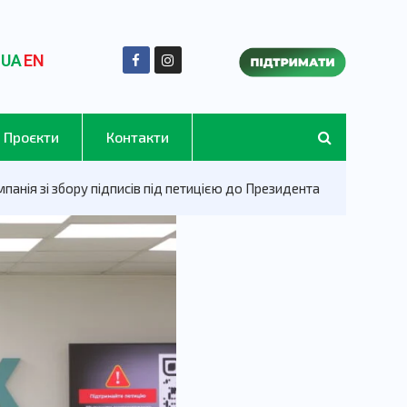
UA
EN
Проєкти
Контакти
панія зі збору підписів під петицією до Президента