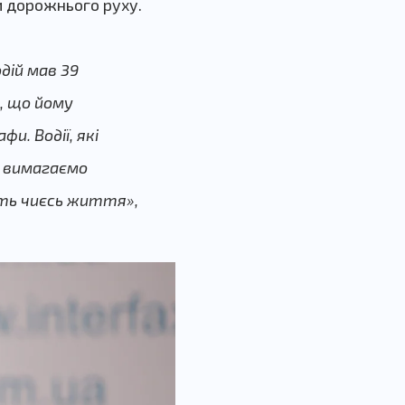
и дорожнього руху.
дій мав 39
, що йому
. Водії, які
и вимагаємо
уть чиєсь життя»,