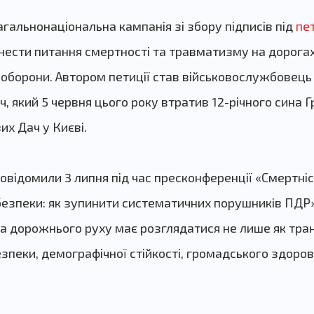
агальнонаціональна кампанія зі збору підписів під
пе
нести питання смертності та травматизму на дорогах
і оборони. Автором петиції став військовослужбовець
ч, який 5 червня цього року втратив 12-річного сина Г
х Дач у Києві.
овідомили 3 липня під час пресконференції «Смертні
безпеки: як зупинити систематичних порушників ПДР».
а дорожнього руху має розглядатися не лише як тра
зпеки, демографічної стійкості, громадського здоров