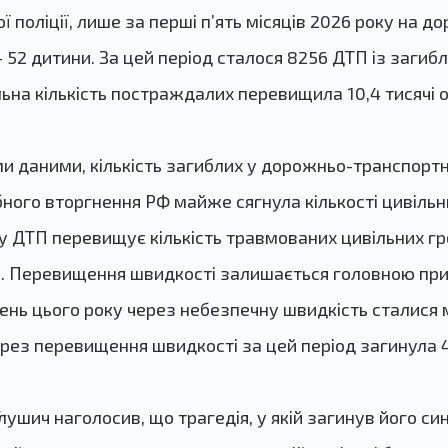
 поліції, лише за перші п’ять місяців 2026 року на д
 52 дитини. За цей період сталося 8256 ДТП із загиб
ьна кількість постраждалих перевищила 10,4 тисячі о
и даними, кількість загиблих у дорожньо-транспортни
ого вторгнення РФ майже сягнула кількості цивільни
 у ДТП перевищує кількість травмованих цивільних гр
.
Перевищення швидкості залишається головною пр
вень цього року через небезпечну швидкість сталися 
рез перевищення швидкості за цей період загинула 
Глушич наголосив, що трагедія, у якій загинув його си