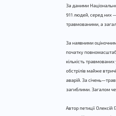
За даними Національної
911 людей, серед них —
травмованими, а загал
З
а наявними оціночним
початку повномасштабн
кількість травмованих
обстрілів майже втричі
аварій. За січень—тра
загиблими. Загалом че
Автор петиції Олексій 