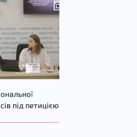
іональної
сів під петицією