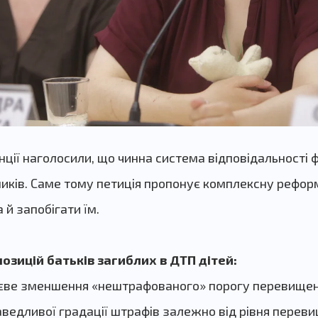
ції наголосили, що чинна система відповідальності 
ків. Саме тому петиція пропонує комплексну реформ
а й запобігати їм.
зицій батьків загиблих в ДТП дітей:
тєве зменшення «нештрафованого» порогу перевищен
едливої градації штрафів залежно від рівня переви