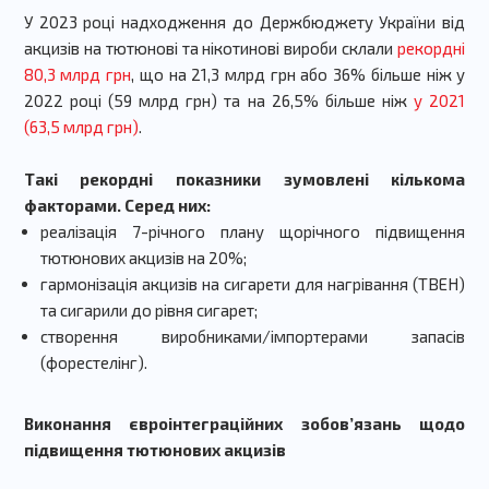
У 2023 році надходження до Держбюджету України від
акцизів на тютюнові та нікотинові вироби склали
рекордні
80,3 млрд грн
, що на 21,3 млрд грн або 36% більше ніж у
2022 році (59 млрд грн) та на 26,5% більше ніж
у 2021
(63,5 млрд грн)
.
Такі рекордні показники зумовлені кількома
факторами. Серед них:
реалізація 7-річного плану щорічного підвищення
тютюнових акцизів на 20%;
гармонізація акцизів на сигарети для нагрівання (ТВЕН)
та сигарили до рівня сигарет;
створення виробниками/імпортерами запасів
(форестелінг).
Виконання євроінтеграційних зобов’язань щодо
підвищення тютюнових акцизів