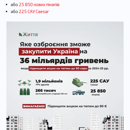
або
25 850 нових пікапів
або
225 САУ
Caesar