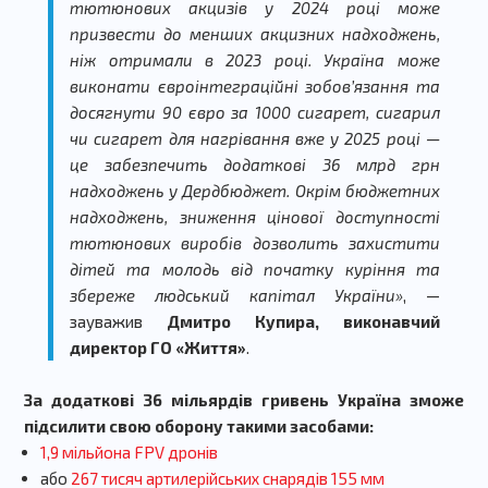
тютюнових акцизів у 2024 році може
призвести до менших акцизних надходжень,
ніж отримали в 2023 році. Україна може
виконати євроінтеграційні зобовʼязання та
досягнути 90 євро за 1000 сигарет, сигарил
чи сигарет для нагрівання вже у 2025 році —
це забезпечить додаткові 36 млрд грн
надходжень у Дердбюджет. Окрім бюджетних
надходжень, зниження цінової доступності
тютюнових виробів дозволить захистити
дітей та молодь від початку куріння та
збереже людський капітал України
»
, —
зауважив
Дмитро Купира, виконавчий
директор ГО «Життя»
.
За додаткові 36 мільярдів гривень Україна зможе
підсилити свою оборону такими засобами:
1,9 мільйона FPV дронів
або
267 тисяч артилерійських снарядів 155 мм