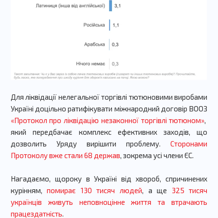
Для ліквідації нелегальної торгівлі тютюновими виробами
Україні доцільно ратифікувати міжнародний договір ВООЗ
«Протокол про ліквідацію незаконної торгівлі тютюном»
,
який передбачає комплекс ефективних заходів, що
дозволить Уряду вирішити проблему.
Сторонами
Протоколу вже стали 68 держав
, зокрема усі члени ЄС.
Нагадаємо, щороку в Україні від хвороб, спричинених
курінн
ям,
помирає 130 тисяч людей
, а ще
325 тисяч
українців живуть неповноцінне життя та втрачають
працездатність
.