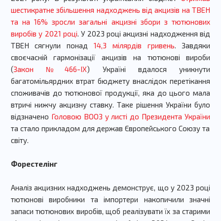
шестикратне збільшення надходжень від акцизів на ТВЕН
та на 16% зросли загальні акцизні збори з тютюнових
виробів у 2021 році
. У 2023 році акцизні надходження від
ТВЕН сягнули понад
14,3 мілярдів гривень
. Завдяки
своєчасній гармонізації акцизів на тютюнові вироби
(
Закон №466-IX
) Україні вдалося уникнути
багатомільярдних втрат бюджету внаслідок перетікання
споживачів до тютюнової продукції, яка до цього мала
втричі нижчу акцизну ставку.
Таке рішення України було
відзначено
Головою ВООЗ у листі до Президента України
та стало прикладом для держав Європейського Союзу та
світу.
Форестелінг
Аналіз акцизних надходжень демонструє, що у 2023 році
тютюнові виробники та імпортери накопичили значні
запаси тютюнових виробів, щоб реалізувати їх за старими