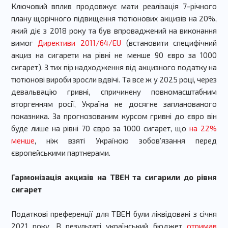
Ключовий вплив продовжує мати реалізація 7-річного
плану щорічного підвищення тютюнових акцизів на 20%,
який діє з 2018 року та був впроваджений на виконання
вимог
Директиви 2011/64/EU
(встановити специфічний
акциз на сигарети на рівні не менше 90 євро за 1000
сигарет). З тих пір надходження від акцизного податку на
тютюнові вироби зросли вдвічі. Та все ж у 2025 році, через
девальвацію гривні, спричинену повномасштабним
вторгенням росії, Україна не досягне запланованого
показника. За прогнозованим курсом гривні до євро він
буде лише на рівні 70 євро за 1000 сигарет, що
на 22%
менше
, ніж взяті Україною зобовʼязання перед
європейськими партнерами.
Гармонізація акцизів на ТВЕН та сигарили до рівня
сигарет
Податкові преференції для ТВЕН були ліквідовані з січня
2021 року. В результаті український бюджет
отримав