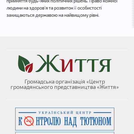
прийняття будь-яких політичних рішень. Право кожної
людини на здоров’я та розвиток її особистості
захищаються державою на найвищому рівні.
Громадська організація «Центр
громадянського представництва «Життя»