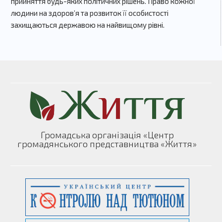
прийняття будь-яких політичних рішень. Право кожної
людини на здоров’я та розвиток її особистості
захищаються державою на найвищому рівні.
Громадська організація «Центр
громадянського представництва «Життя»